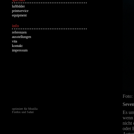
luftbilder
printservice
equipment
info
referenzen
ausstellungen
vita
kontakt
impressum
Foto:
Seven
optimiert für Mozilla
Es unt
Firefox und Safari
wenn 
nicht
oder 
Autom