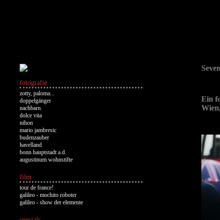
Seve
fotografie
zotty, paloma...
Ein f
doppelgänger
Wien,
nachbarn
dolce vita
nihon
mario jambresic
budenzauber
havelland
bonn hauptstadt a.d.
augustinum wohnstifte
film
tour de france!
galileo - mochito roboter
galileo - show der elemente
specials